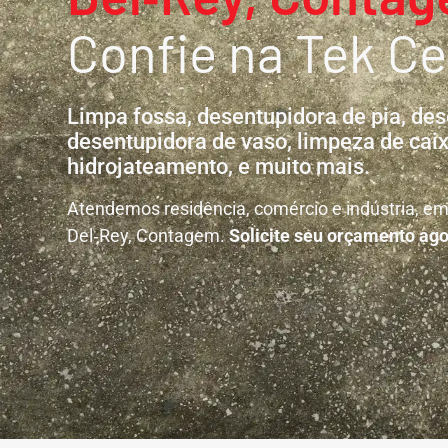
Confie na Tek Ce
Limpa fossa, desentupidora de pia, des
desentupidora de vaso, limpeza de caix
hidrojateamento, e muito mais.
Atendemos residência, comércio e indústria, em
Del‑Rey, Contagem.
Solicite seu orçamento ago