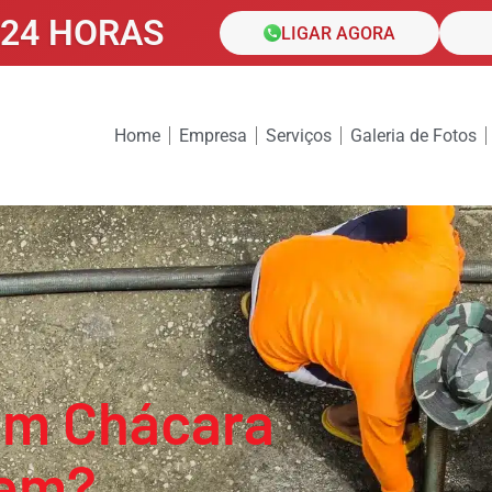
24 HORAS
LIGAR AGORA
Home
Empresa
Serviços
Galeria de Fotos
em Chácara
gem?