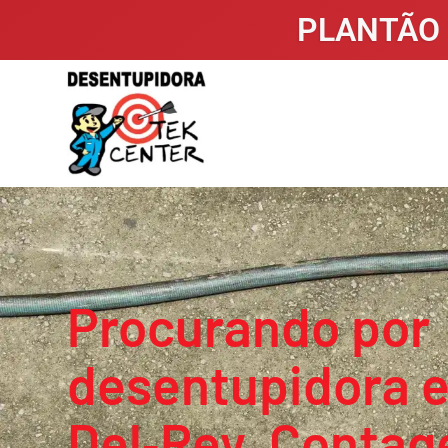
PLANTÃO 
Procurando por
desentupidora 
Del‑Rey, Conta