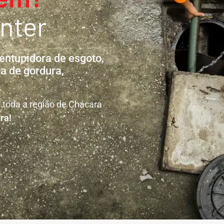
nter
entupidora de esgoto,
a de gordura,
 toda a região de Chácara
ra!