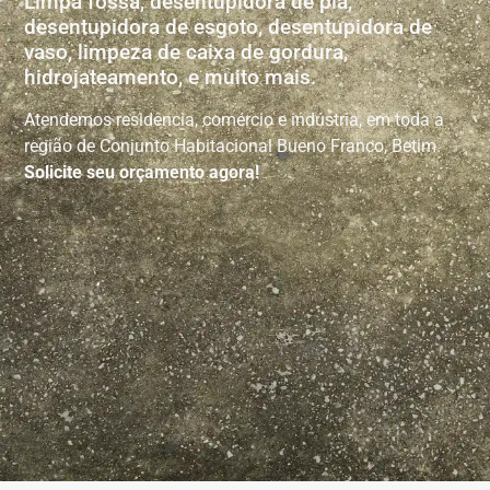
Limpa fossa, desentupidora de pia,
desentupidora de esgoto, desentupidora de
vaso, limpeza de caixa de gordura,
hidrojateamento, e muito mais.
Atendemos residência, comércio e indústria, em toda a
região de Conjunto Habitacional Bueno Franco, Betim.
Solicite seu orçamento agora!