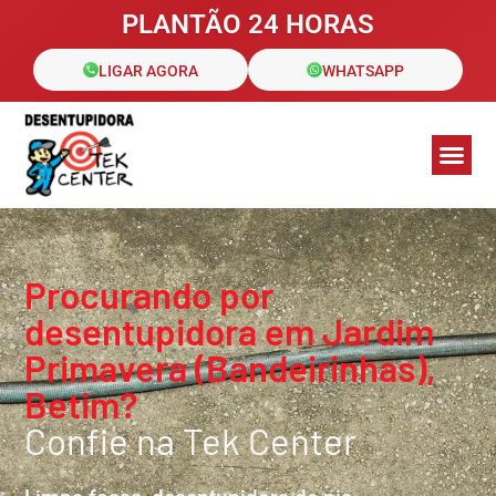
PLANTÃO 24 HORAS
LIGAR AGORA
WHATSAPP
Galeria de Fotos
Áreas de 
Clientes a
Procurando por
desentupidora em Jardim
Primavera (Bandeirinhas),
Betim?
Confie na Tek Center