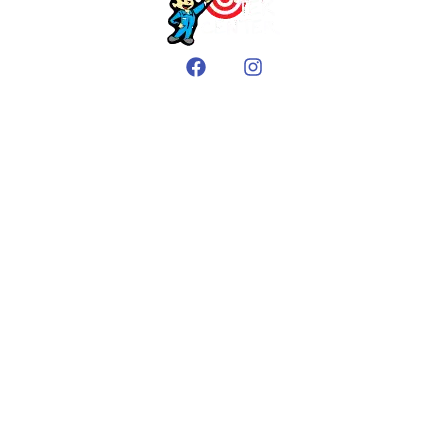
EMPRESA
Sobre nós
Áreas de atendimento
Galeria de fotos
Blog
SERVIÇOS
Desentupimento
Limpeza de fossa
Hidrojateamento
Limpeza de caixas de gordura
Auto Vácuo
DESENTUPIDORA TEK CENTER