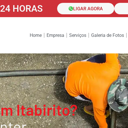
24 HORAS
LIGAR AGORA
Home
Empresa
Serviços
Galeria de Fotos
m Itabirito?
nter