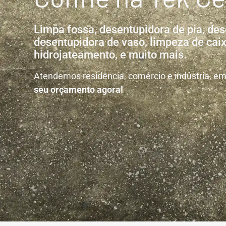
Limpa fossa, desentupidora de pia, des
desentupidora de vaso, limpeza de caix
hidrojateamento, e muito mais.
Atendemos residência, comércio e indústria, em t
seu orçamento agora!