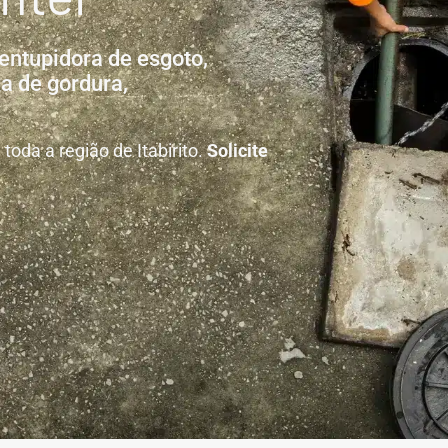
entupidora de esgoto,
a de gordura,
oda a região de Itabirito.
Solicite