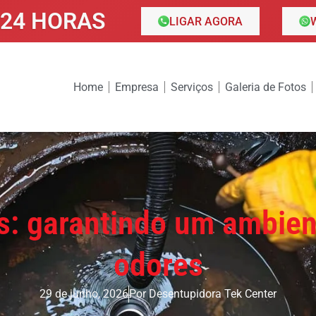
24 HORAS
LIGAR AGORA
Home
Empresa
Serviços
Galeria de Fotos
: garantindo um ambient
odores
29 de junho, 2026
Por
Desentupidora Tek Center