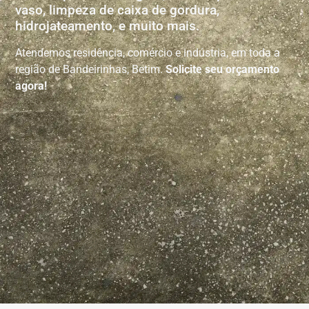
vaso, limpeza de caixa de gordura,
hidrojateamento, e muito mais.
Atendemos residência, comércio e indústria, em toda a
região de Bandeirinhas, Betim.
Solicite seu orçamento
agora!