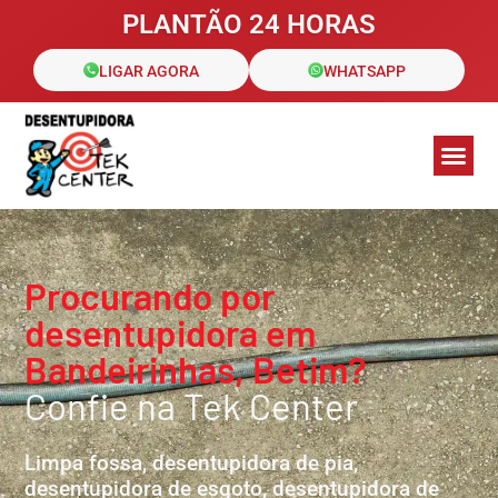
PLANTÃO 24 HORAS
LIGAR AGORA
WHATSAPP
Galeria de Fotos
Áreas de 
Clientes a
Procurando por
desentupidora em
Bandeirinhas, Betim?
Confie na Tek Center
Limpa fossa, desentupidora de pia,
desentupidora de esgoto, desentupidora de