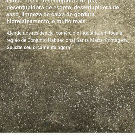
Limpa fossa, desentupidora de pia,
desentupidora de esgoto, desentupidora de
vaso, limpeza de caixa de gordura,
hidrojateamento, e muito mais.
Atendemos residência, comércio e indústria, em toda a
região de Conjunto Habitacional Santa Marta, Contagem.
Solicite seu orçamento agora!