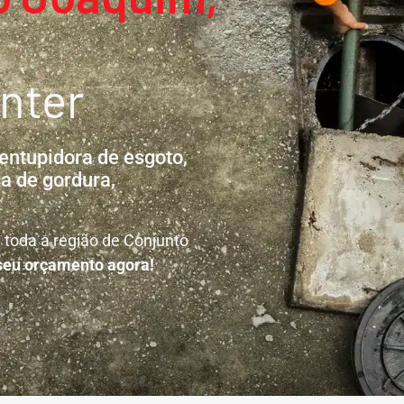
nter
entupidora de esgoto,
a de gordura,
 toda a região de Conjunto
 seu orçamento agora!