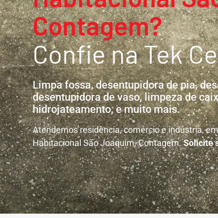
Contagem?
Confie na Tek Ce
Limpa fossa, desentupidora de pia, des
desentupidora de vaso, limpeza de caix
hidrojateamento, e muito mais.
Atendemos residência, comércio e indústria, em
Habitacional São Joaquim, Contagem.
Solicite