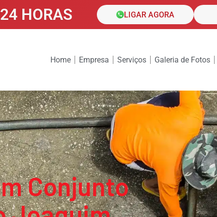
24 HORAS
LIGAR AGORA
Home
Empresa
Serviços
Galeria de Fotos
em Conjunto
o Joaquim,