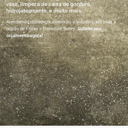
vaso, limpeza de caixa de gordura,
hidrojateamento, e muito mais.
Atendemos residência, comércio e indústria, em toda a
região de Flores e Florestas, Betim.
Solicite seu
orçamento agora!