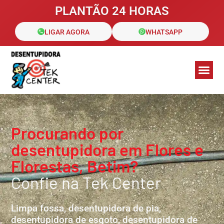
PLANTÃO 24 HORAS
LIGAR AGORA
WHATSAPP
Galeria de Fotos
Áreas de 
Clientes a
Procurando por
desentupidora em Flores e
Florestas, Betim?
Confie na Tek Center
Limpa fossa, desentupidora de pia,
desentupidora de esgoto, desentupidora de