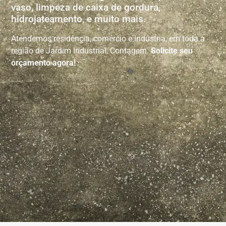
vaso, limpeza de caixa de gordura,
hidrojateamento, e muito mais.
Atendemos residência, comércio e indústria, em toda a
região de Jardim Industrial, Contagem.
Solicite seu
orçamento agora!