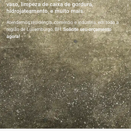
vaso, limpeza de caixa de gordura,
hidrojateamento, e muito mais.
Atendemos residência, comércio e indústria, em toda a
região de Luxemburgo, BH.
Solicite seu orçamento
agora!