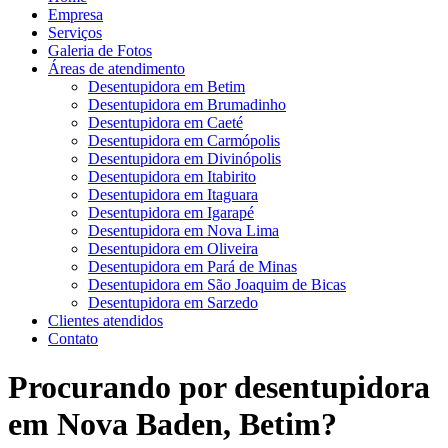
Empresa
Serviços
Galeria de Fotos
Áreas de atendimento
Desentupidora em Betim
Desentupidora em Brumadinho
Desentupidora em Caeté
Desentupidora em Carmópolis
Desentupidora em Divinópolis
Desentupidora em Itabirito
Desentupidora em Itaguara
Desentupidora em Igarapé
Desentupidora em Nova Lima
Desentupidora em Oliveira
Desentupidora em Pará de Minas
Desentupidora em São Joaquim de Bicas
Desentupidora em Sarzedo
Clientes atendidos
Contato
Procurando por desentupidora
em Nova Baden, Betim?