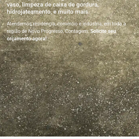
vaso, limpeza de caixa de gordura,
hidrojateamento, e muito mais.
Atendemos residência, comércio e indústria, em toda a
região de Novo Progresso, Contagem.
Solicite seu
orçamento agora!