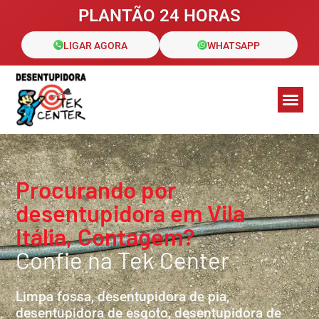
PLANTÃO 24 HORAS
LIGAR AGORA
WHATSAPP
Galeria de Fotos
Áreas de 
Clientes a
Procurando por
desentupidora em Vila
Itália, Contagem?
Confie na Tek Center
Limpa fossa, desentupidora de pia,
desentupidora de esgoto, desentupidora de