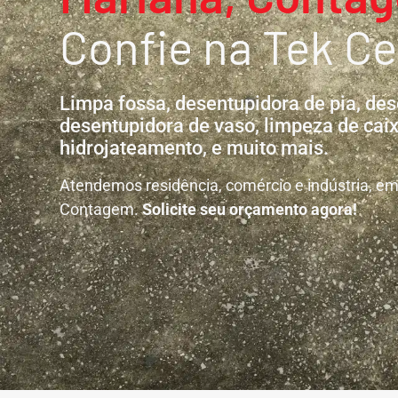
Confie na Tek Ce
Limpa fossa, desentupidora de pia, des
desentupidora de vaso, limpeza de caix
hidrojateamento, e muito mais.
Atendemos residência, comércio e indústria, em 
Contagem.
Solicite seu orçamento agora!